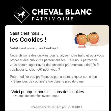
Cheval Blanc Patrimoine accompagne ses clients
dans la structuration, la pérennisation et la croissance
de leur patrimoine.
Coordonnées
contact@chevalblanc-patrimoine.fr
51, rue Saint-Didier, 75016 Paris
01 85 084 084
Suivez-nous sur les réseaux :