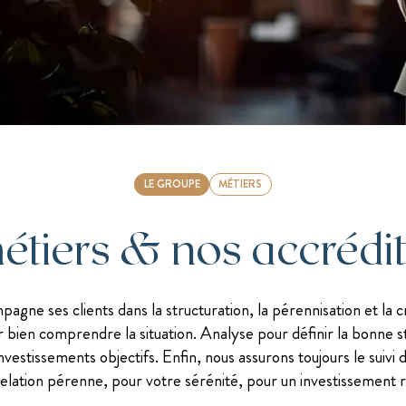
SÉCURITÉ ET FLEXIBILITÉ : LES
NOTRE SÉLECTION EN IMMOBILIER
INVESTIR DANS L'IMMOBILIER
DÉCOUVREZ NOTRE MÉTHODE
MEILLEURS CONTRATS
INDIRECT
LUXEMBOURGEOIS
Accédez à toutes nos analyses d’expert, sur des
INVESTIR EN FORÊT AVEC CHEVAL BLANC
sujets de fond et sur des sujets d’actualité
PATRIMOINE
LE GROUPE
MÉTIERS
étiers & nos accrédit
gne ses clients dans la structuration, la pérennisation et la c
 bien comprendre la situation. Analyse pour définir la bonne s
nvestissements objectifs. Enfin, nous assurons toujours le suivi
elation pérenne, pour votre sérénité, pour un investissement r