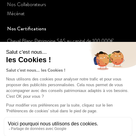
Nos Collaborateurs
Mécénat
Nos Certifications
Cheval Blanc Patrimoine SAS au capital de 100 000€
RCS de Paris 803935840
ORIAS n° 14005259
Membre de l'ANACOFI n° E008458
Nos dernières actualités
Un gestionnaire de patrimoine raconte les folies de la
jeunesse dorée
Le placement à suivre : L’or bat les records
Tout pour votre argent: Le marketing des services financiers