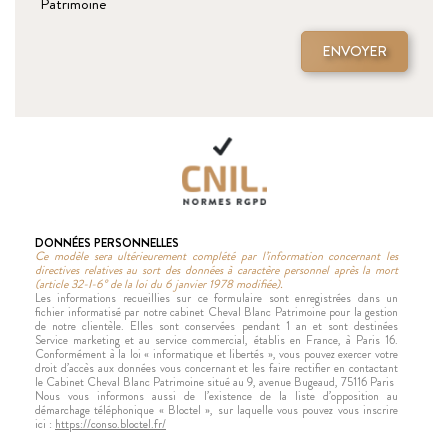
Patrimoine
ENVOYER
DONNÉES PERSONNELLES
Ce modèle sera ultérieurement complété par l’information concernant les
directives relatives au sort des données à caractère personnel après la mort
(article 32-I-6° de la loi du 6 janvier 1978 modifiée).
Les informations recueillies sur ce formulaire sont enregistrées dans un
fichier informatisé par notre cabinet Cheval Blanc Patrimoine pour la gestion
de notre clientèle. Elles sont conservées pendant 1 an et sont destinées
Service marketing et au service commercial, établis en France, à Paris 16.
Conformément à la loi « informatique et libertés », vous pouvez exercer votre
droit d’accès aux données vous concernant et les faire rectifier en contactant
le Cabinet Cheval Blanc Patrimoine situé au 9, avenue Bugeaud, 75116 Paris
Nous vous informons aussi de l’existence de la liste d’opposition au
démarchage téléphonique « Bloctel », sur laquelle vous pouvez vous inscrire
ici :
https://conso.bloctel.fr/