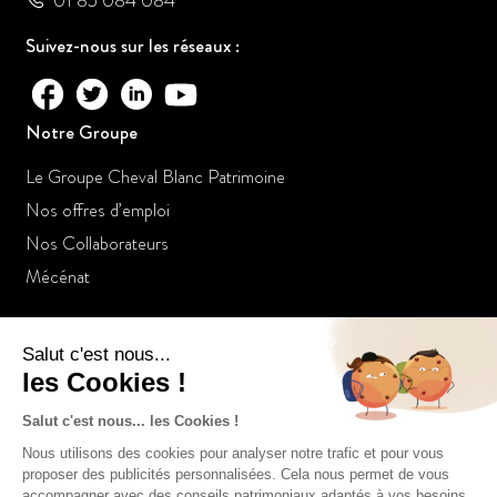
01 85 084 084
Suivez-nous sur les réseaux :
Notre Groupe
Le Groupe Cheval Blanc Patrimoine
Nos offres d’emploi
Nos Collaborateurs
Mécénat
Nos Certifications
Cheval Blanc Patrimoine SAS au capital de 100 000€
RCS de Paris 803935840
ORIAS n° 14005259
Membre de l'ANACOFI n° E008458