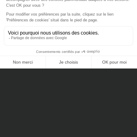
Nos dernières actualités
Un gestionnaire de patrimoine raconte les folies de la
jeunesse dorée
Le placement à suivre : L’or bat les records
CONTACTEZ-NOUS
Tout pour votre argent: Le marketing des services financiers
manque sa cible féminine (Franck Fargerelle)
Tout pour investir – Hydrogène (Franck Fargerelle)
Le placement à suivre : investir dans l’art via les club deal
C’est votre argent – spécial placements 04/07
Comment échapper à une éventuelle hausse d’impôts ?
Changer d’assurance emprunteur n’est (toujours) pas si simple
Conférence CJD
Planète Fintech