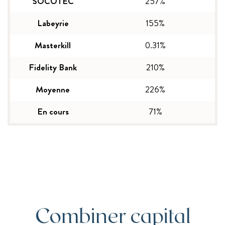
SOCOTEC
257%
Labeyrie
155%
Masterkill
0.31%
Fidelity Bank
210%
Moyenne
226%
En cours
71%
Combiner capital