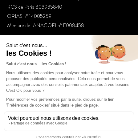
RCS de Paris 803935840
ORIAS n° 14005259
Membre de l'ANACOFI n° E008458
Nos dernières actualités
Un gestionnaire de patrimoine raconte les folies de la
jeunesse dorée
Le placement à suivre : L’or bat les records
Tout pour votre argent: Le marketing des services financiers
manque sa cible féminine (Franck Fargerelle)
Tout pour investir – Hydrogène (Franck Fargerelle)
Le placement à suivre : investir dans l’art via les club deal
C’est votre argent – spécial placements 04/07