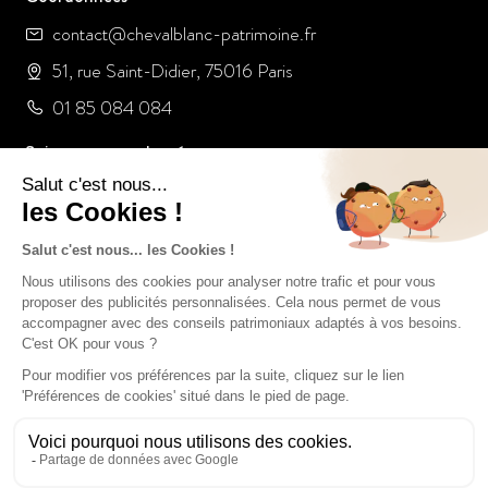
contact@chevalblanc-patrimoine.fr
51, rue Saint-Didier, 75016 Paris
01 85 084 084
Suivez-nous sur les réseaux :
Notre Groupe
Le Groupe Cheval Blanc Patrimoine
Nos offres d’emploi
Nos Collaborateurs
Mécénat
Nos Certifications
Cheval Blanc Patrimoine SAS au capital de 100 000€