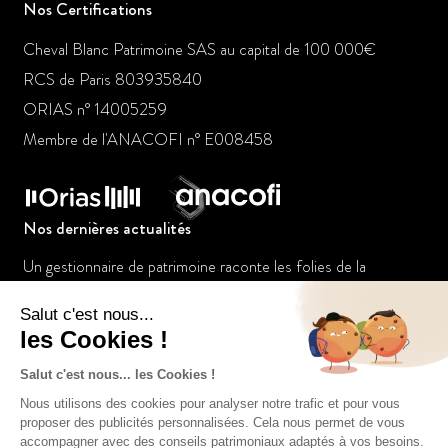
Nos Certifications
Cheval Blanc Patrimoine SAS au capital de 100 000€
RCS de Paris 803935840
ORIAS n° 14005259
Membre de l'ANACOFI n° E008458
Nos dernières actualités
Un gestionnaire de patrimoine raconte les folies de la
jeunesse dorée
Le placement à suivre : L’or bat les records
Tout pour votre argent: Le marketing des services financiers
manque sa cible féminine (Franck Fargerelle)
Tout pour investir – Hydrogène (Franck Fargerelle)
Le placement à suivre : investir dans l’art via les club deal