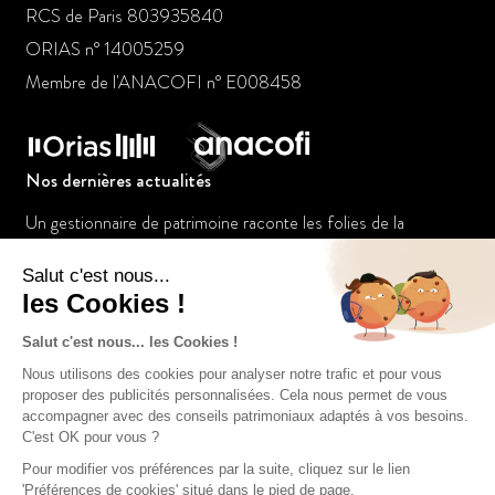
RCS de Paris 803935840
ORIAS n° 14005259
Membre de l'ANACOFI n° E008458
Nos dernières actualités
Un gestionnaire de patrimoine raconte les folies de la
jeunesse dorée
Le placement à suivre : L’or bat les records
Tout pour votre argent: Le marketing des services financiers
manque sa cible féminine (Franck Fargerelle)
Tout pour investir – Hydrogène (Franck Fargerelle)
Le placement à suivre : investir dans l’art via les club deal
C’est votre argent – spécial placements 04/07
Comment échapper à une éventuelle hausse d’impôts ?