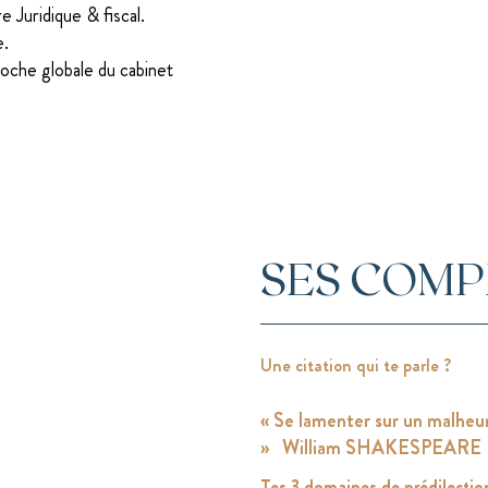
e Juridique & fiscal.
e.
roche globale du cabinet
SES COM
Une citation qui te parle ?
« Se lamenter sur un malheur 
» William SHAKESPEARE
Tes 3 domaines de prédilectio