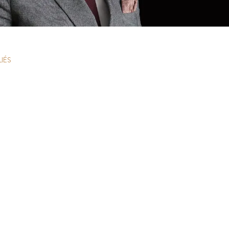
J. Savigny, voix N°1 en finances sur LinkedIn
Les mentions légales
LIÉS