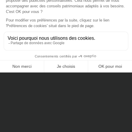
Coordonnées
contact@chevalblanc-patrimoine.fr
51, rue Saint-Didier, 75016 Paris
01 85 084 084
Suivez-nous sur les réseaux :
CONTACTEZ-NOUS
Notre Groupe
Le Groupe Cheval Blanc Patrimoine
Nos offres d’emploi
Nos Collaborateurs
Mécénat
Nos Certifications