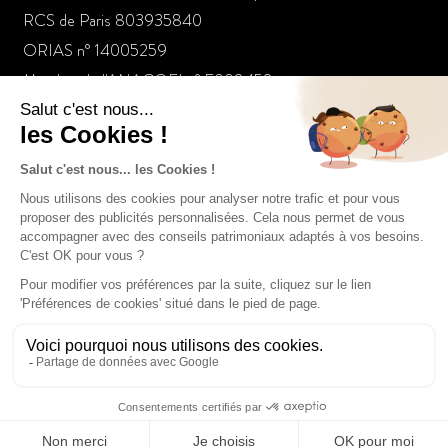
RCS de Paris 803935840
ORIAS n° 14005259
Membre de l'ANACOFI n° E008458
Nos dernières actualités
Un gestionnaire de patrimoine raconte les folies de la
jeunesse dorée
Le placement à suivre : L’or bat les records
Tout pour votre argent: Le marketing des services financiers
manque sa cible féminine (Franck Fargerelle)
Tout pour investir – Hydrogène (Franck Fargerelle)
Le placement à suivre : investir dans l’art via les club deal
C’est votre argent – spécial placements 04/07
CONTACTEZ-NOUS
Comment échapper à une éventuelle hausse d’impôts ?