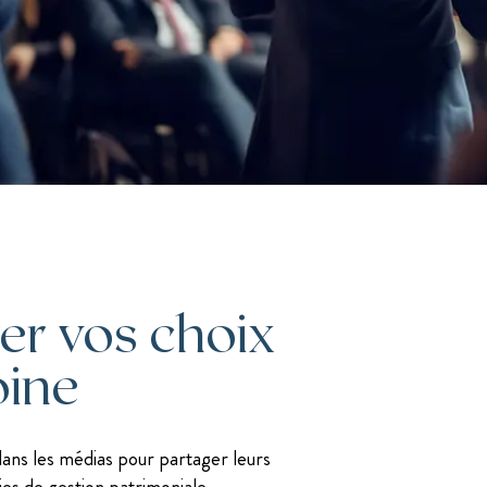
J. Savigny, voix N°1 en finances sur LinkedIn
Les mentions légales
er vos choix
oine
dans les médias pour partager leurs
gies de gestion patrimoniale.