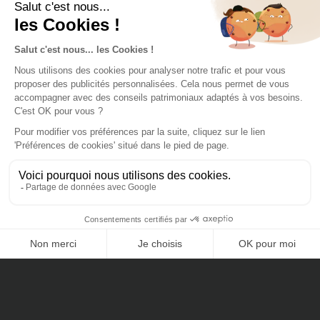
Nos Collaborateurs
Mécénat
Nos Certifications
Cheval Blanc Patrimoine SAS au capital de 100 000€
RCS de Paris 803935840
ORIAS n° 14005259
Membre de l'ANACOFI n° E008458
Nos dernières actualités
CONTACTEZ-NOUS
Un gestionnaire de patrimoine raconte les folies de la
jeunesse dorée
Le placement à suivre : L’or bat les records