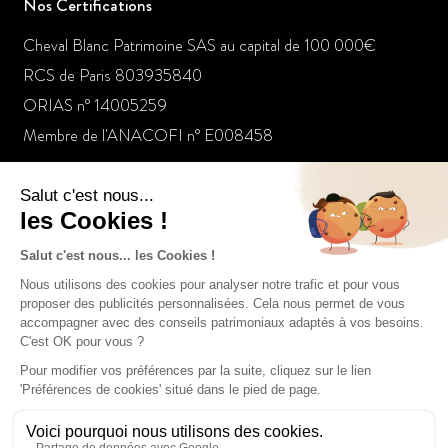
Nos Certifications
Cheval Blanc Patrimoine SAS au capital de 100 000€
RCS de Paris 803935840
ORIAS n° 14005259
Membre de l'ANACOFI n° E008458
Nos dernières actualités
Un gestionnaire de patrimoine raconte les folies de la
jeunesse dorée
Le placement à suivre : L’or bat les records
Tout pour votre argent: Le marketing des services financiers
manque sa cible féminine (Franck Fargerelle)
Tout pour investir – Hydrogène (Franck Fargerelle)
Le placement à suivre : investir dans l’art via les club deal