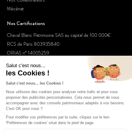
Mécénat
Nos Certifications
Cheval Blanc Patrimoine SAS au capital de 100 000€
RCS de Paris 803935840
ORIAS n° 14005259
Membre de l'ANACOFI n° E008458
Nos dernières actualités
Un gestionnaire de patrimoine raconte les folies de la
jeunesse dorée
Le placement à suivre : L’or bat les records
Tout pour votre argent: Le marketing des services financiers