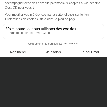
est empreinte d’une vitalité économique et démographique
sans faille. Du centre commercial à ciel ouvert Bord’eau
Village, à la Cité du Vin, en passant par les halles de Bacalan,
l’art de vivre girondin séduit à bien des niveaux.
Caractéristiques
CONTACTEZ-NOUS
Architecture haut de gamme
Grand jardin partagé au 3ème étages
Grands balcons, bien exposés
Vue sur le Parc de l’Armagnac
Proximité avec les transports
Décote de
35 % à 45%