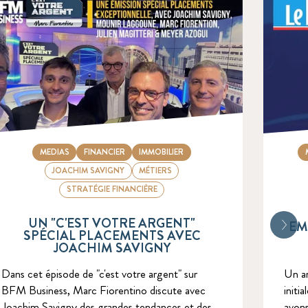
MEDIAS
FINANCIER
IMMOBILIER
JOACHIM SAVIGNY
MÉTIERS
STRATÉGIE FINANCIÈRE
UN "C'EST VOTRE ARGENT"
EM
SPÉCIAL PLACEMENTS AVEC
JOACHIM SAVIGNY
Un ar
Dans cet épisode de "c'est votre argent" sur
initi
BFM Business, Marc Fiorentino discute avec
avons
Joachim Savigny des grandes tendances et des