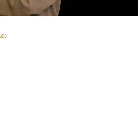
J. Savigny, voix N°1 en finances sur LinkedIn
Les mentions légales
LIÉS