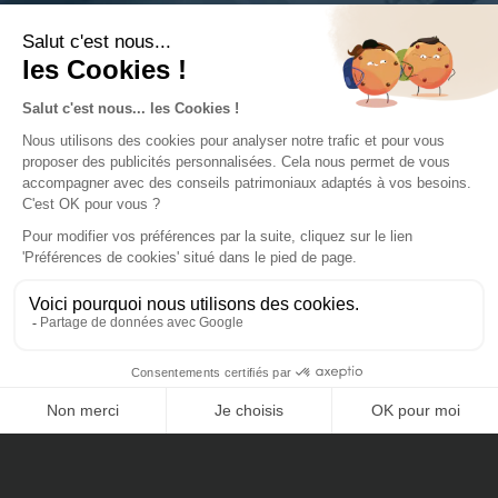
9 LOGEMENTS DISPONIBLES
2 pièces
53 m²
à partir de 514
000€
Duplex 2
de 55 m² à 56
à partir de 421
pièces
m²
000€
CONTACTEZ-NOUS
Duplex 3
de 88 m² à 102
à partir de 557
pièces
m²
000€
Triplex 2/3
100 m²
à partir de 540