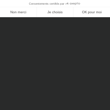
CONTACTEZ-NOUS
Le quartier
Situé au cœur du 12ème arrondissement de Paris, ce quartier
prisé se distingue comme un secteur de report qualitatif des
arrondissements centraux de la capitale.
Idéal, le 12ème offre une excellente qualité de vie grâce à ses
nombreux espaces verts, ses infrastructures modernes et la
diversité de ses quartiers. Le bois de Vincennes, l’un des plus
grands poumons verts de Paris, enrichit ce cadre de vie en
proposant de multiples activités de plein air.