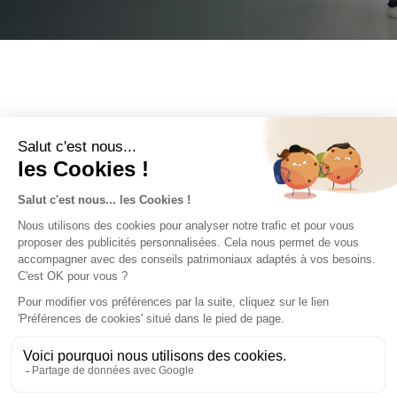
28 LOGEMENTS
T1
de 23,2 m² en moyenne
à partir de 186 000€
T2
de 25,4 m² en moyenne
à partir de 193 000 €
Prix indicatifs hors parking. Les prix indiqués peuvent tenir
compte d’une TVA réduite sous conditions de ressources. Les
rentabilités indiquées sont estimatives, données à titre indicatif
et hors frais de gestion potentiels.