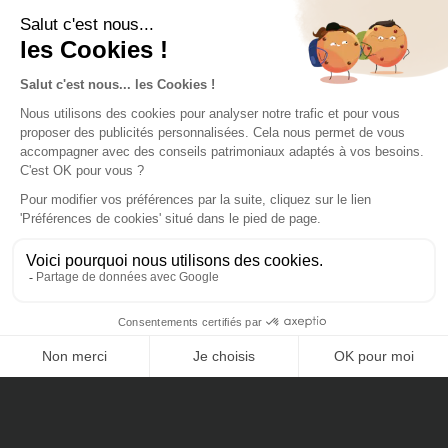
2 LOGEMENTS DISPONIBLES
T1 au 6ème étage
27,80 m²
à partir de 334 033 €
T2 au 1er étage
53,10 m²
à partir de 589 000 €
CONTACTEZ-NOUS
LA VILLE DE