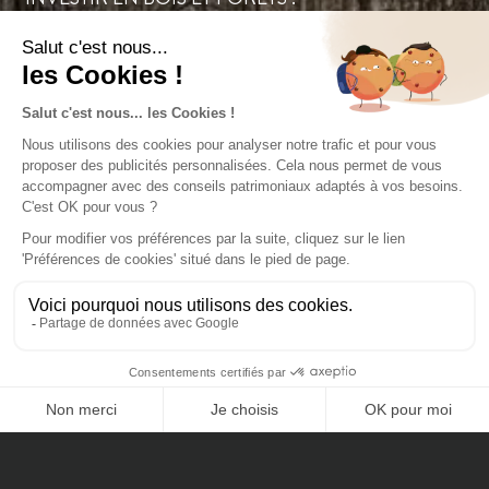
Le 10/02 au JT de
France 2, Joachim
Savigny décrypte
l’investissement forêt.
ÉCHANGER AVEC NOS CONSEILLERS
CONTACTEZ-NOUS