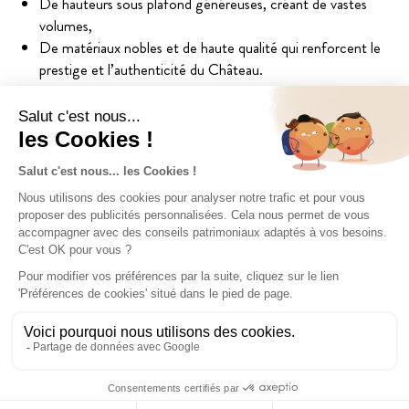
De hauteurs sous plafond généreuses, créant de vastes
volumes,
De matériaux nobles et de haute qualité qui renforcent le
prestige et l’authenticité du Château.
Ce projet unique propose un cadre de vie prestigieux où
histoire, nature et modernité se rencontrent
harmonieusement.
15 LOGEMENTS DISPONIBLES
T1 duplex
30,4 m²
T2
de 47,2 m² à 55,7 m²