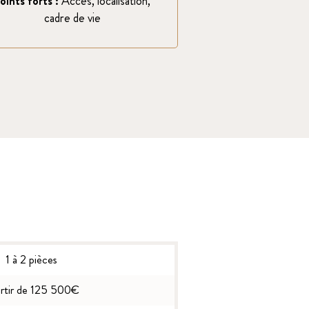
oints forts :
Accès, localisation,
cadre de vie
1 à 2 pièces
artir de 125 500€