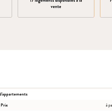
17 logements disponibles à la
P
vente
 d'appartements
Prix
à p