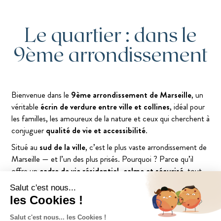
Le quartier : dans le
9ème arrondissement
Bienvenue dans le
9ème arrondissement de Marseille
, un
véritable
écrin de verdure entre ville et collines
, idéal pour
les familles, les amoureux de la nature et ceux qui cherchent à
conjuguer
qualité de vie et accessibilité
.
Situé au
sud de la ville
, c’est le plus vaste arrondissement de
Marseille — et l’un des plus prisés. Pourquoi ? Parce qu’il
offre un
cadre de vie résidentiel, calme et sécurisé
, tout
en étant à proximité des commodités, des établissements
scolaires réputés et des grands axes.
Le 9ème, c’est aussi une
diversité de quartiers
, chacun avec