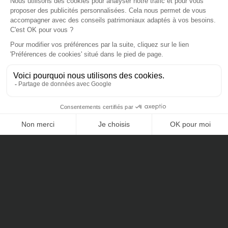
OCCITANE
Véritable porte de la Provence, Sisteron est une cité
millénaire chargée d’histoire qui puise ses racines à l’époque
romaine. Plages, cascades et rivières turquoises permettent
aux habitants de profiter d’un cadre de vie exceptionnel. La
Citadelle couronne la ville de ses enceintes. Perchée à 500 m
d’altitude, elle offre un des plus beaux points de vue de toute
la Provence. C’est la pièce maîtresse de la ville : Jean Errard,
ingénieur d’Henri IV, puis Vauban l’ont marquée de leur
CONTACTEZ-NOUS
empreinte. Monument le plus visité de Haute Provence, elle
attire chaque année près de 100 000 visiteurs. Située à
moins de 500m de l’Ancien Hospice de la Charité, la
Citadelle domine tout le centre-ville ancien.
UN CADRE DE VIE DE QUALITÉ
Pont-Saint-Esprit dispose d’une multitude de commerces de